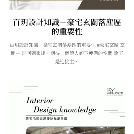
百玥設計知識－豪宅玄關落塵區
的重要性
百玥設計知識－豪宅玄關落塵區的重要性 #豪宅玄關 玄
關－ 是回到家後，期待一個讓人卸下疲憊的空間 除了
是迎接主…