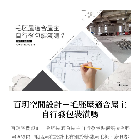
百玥空間設計－毛胚屋適合屋主
自行發包裝潢嗎
百玥空間設計－毛胚屋適合屋主自行發包裝潢嗎 #毛胚
屋 #發包 毛胚屋在設計上有別於精裝屋地板、廚具都