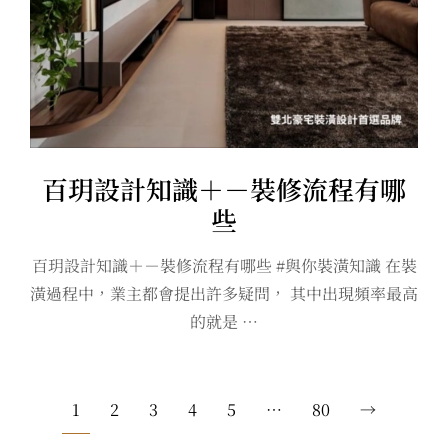
百玥設計知識＋－裝修流程有哪
些
百玥設計知識＋－裝修流程有哪些 #與你裝潢知識 在裝
潢過程中，業主都會提出許多疑問， 其中出現頻率最高
的就是 …
1
2
3
4
5
…
80
→