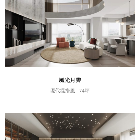
風光月霽
現代混搭風 | 74坪