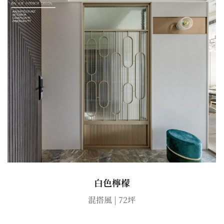
白色檸檬
混搭風 | 72坪