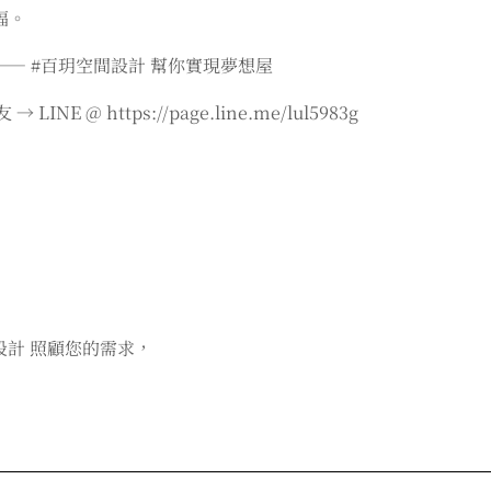
福。
— #百玥空間設計 幫你實現夢想屋
E @ https://page.line.me/lul5983g
設計 照顧您的需求，