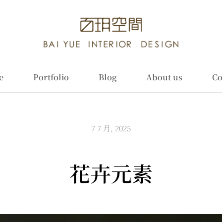
e
Portfolio
Blog
About us
Co
7 7 月, 2025
花卉元素