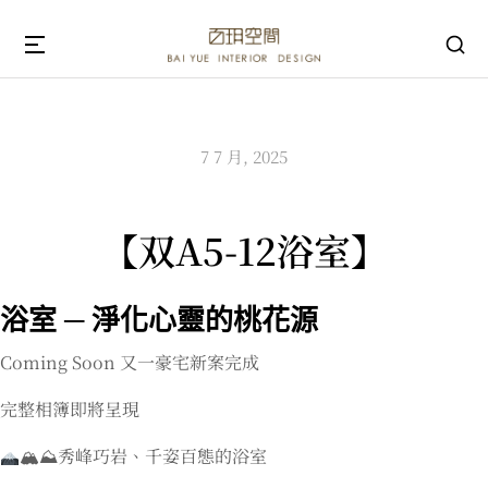
7 7 月, 2025
【双A5-12浴室】
浴室 ─ 淨化心靈的桃花源
Coming Soon 又一豪宅新案完成
完整相簿即將呈現
🏔⛰秀峰巧岩、千姿百態的浴室