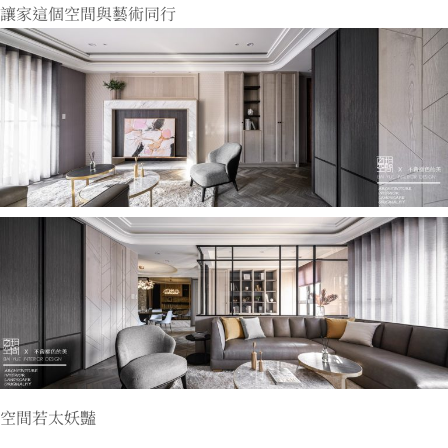
讓家這個空間與藝術同行
空間若太妖豔