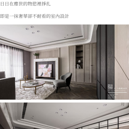
日日在塵世的物慾裡掙扎
即是一抹奢華卻不耐看的室內設計