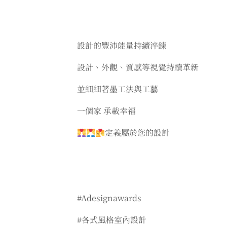
設計的豐沛能量持續淬鍊
設計、外觀、質感等視覺持續革新
並細細著墨工法與工藝
一個家 承載幸福
定義屬於您的設計
#Adesignawards
#各式風格室內設計