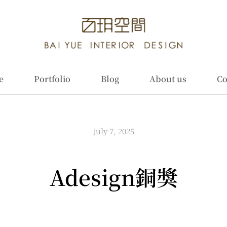
e
Portfolio
Blog
About us
Co
July 7, 2025
Adesign銅獎