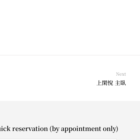
Next
上閑悅 主臥
ick reservation (by appointment only)