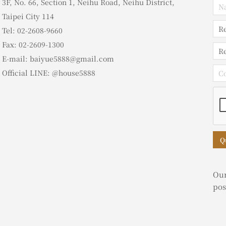
3F, No. 66, Section 1, Neihu Road, Neihu District,
Taipei City 114
Tel: 02-2608-9660
Fax: 02-2609-1300
E-mail: baiyue5888@gmail.com
Official LINE: @house5888
Q
Our
pos