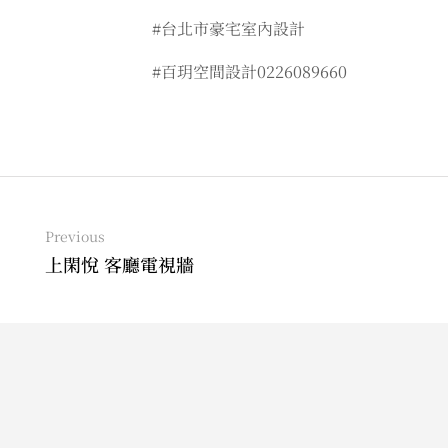
#台北市豪宅室內設計
#百玥空間設計0226089660
Previous
上閑悅 客廳電視牆