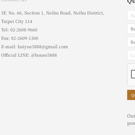
Qu
3F, No. 66, Section 1, Neihu Road, Neihu District,
Taipei City 114
Tel: 02-2608-9660
Fax: 02-2609-1300
E-mail: baiyue5888@gmail.com
Official LINE: @house5888
Q
Our
pos