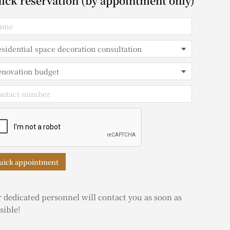
ick reservation (by appointment only)
uick appointment
 dedicated personnel will contact you as soon as
sible!