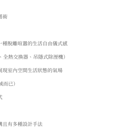
藝術
一種脫離喧囂的生活自由儀式感
、全熱交換器、吊隱式除溼機）
展現室內空間生活狀態的氣場
域而已）
式
構且有多種設計手法