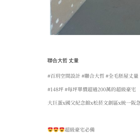
聯合大哲 丈量
#百玥空間設計 #聯合大哲 #全毛胚屋丈量
#148坪 #每坪單價超過200萬的超級豪宅
大巨蛋x國父紀念館x松菸文創區x統一阪
超級豪宅必備