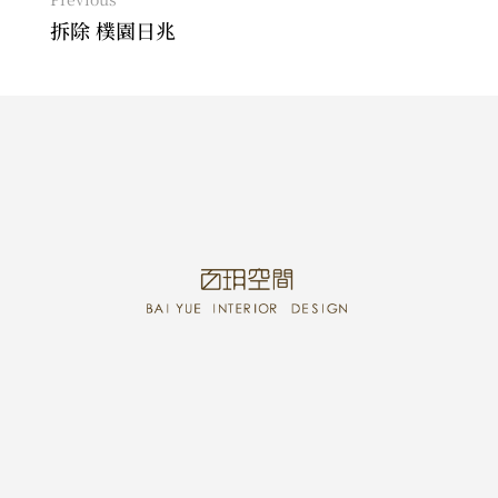
拆除 樸園日兆