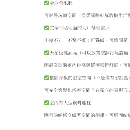
全戶全毛胚
可輕易玩轉空間、溫柔弧線細膩收攏生活
完全平貼地面的大片落地窗戶
不卑不亢，不驚不擾；可獨處、可悠閒是
天花板挑高高（可以放置空調冷氣設備
明靜姿態隨室內挑高與縱深獲得舒展，可
整間降板的浴室空間（不是僅有浴缸區
可完全客製化浴室空間且有獨立的表現形
室內有大型鋼骨龍柱
剛柔的線條交織著空間的韻律，可穩固結