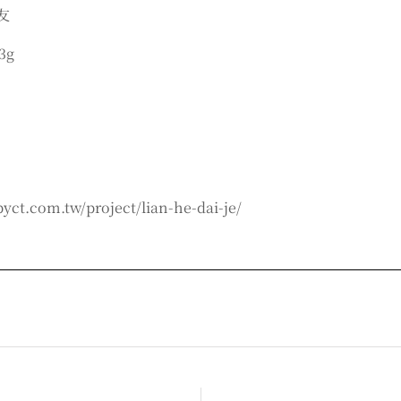
友
3g
om.tw/project/lian-he-dai-je/