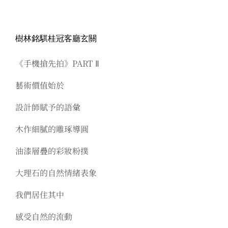
樹林銘騏桂冠客廳玄關
《手機搶先拍》PART Ⅱ
藝術價值始於
設計師賦予的語彙
木作細膩的雕琢導圓
油漆層疊的彩妝粉撲
大理石的自然情緒表象
我們居住其中
感受自然的流動