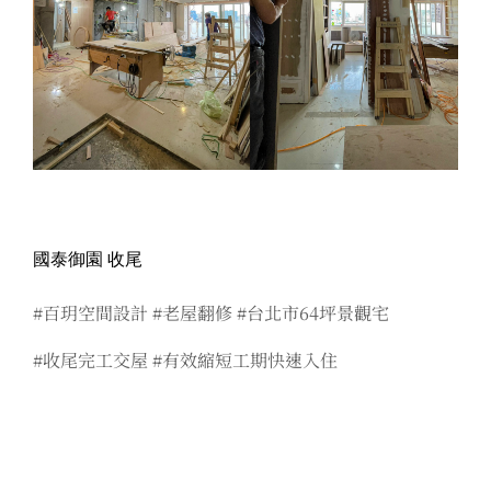
國泰御園 收尾
#百玥空間設計 #老屋翻修 #台北市64坪景觀宅
#收尾完工交屋 #有效縮短工期快速入住