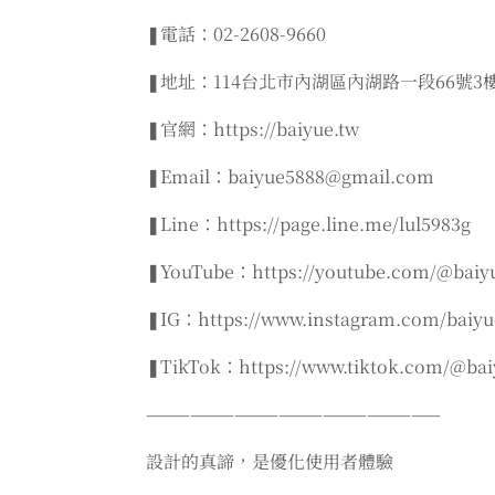
❚電話：02-2608-9660
❚地址：114台北市內湖區內湖路一段66號3
❚官網：https://baiyue.tw
❚Email：baiyue5888@gmail.com
❚Line：https://page.line.me/lul5983g
❚YouTube：https://youtube.com/@baiy
❚IG：https://www.instagram.com/baiyue
❚TikTok：https://www.tiktok.com/@baiy
————————————————————
設計的真諦，是優化使用者體驗