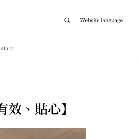
Website language
ntact
有效、貼心】