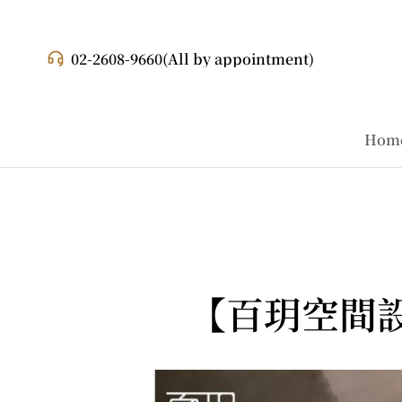
02-2608-9660
(All by appointment)
Hom
【百玥空間