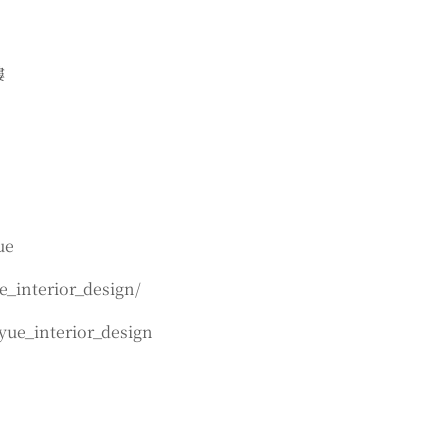
樓
ue
_interior_design/
ue_interior_design