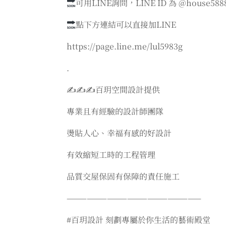
可用LINE詢問，LINE ID 為 @house588
點下方連結可以直接加LINE
https://page.line.me/lul5983g
.
✍️✍️✍️百玥空間設計提供
專業且有經驗的設計師團隊
燙貼人心、幸福有感的好設計
有效縮短工時的工程管理
品質交屋保固有保障的責任施工
————————————————————
#百玥設計 刻劃專屬於你生活的藝術殿堂