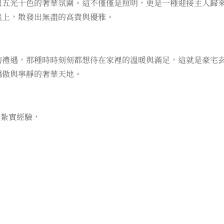
出五光十色的奢華氛圍。這不僅僅是照明，更是一種迎接主人歸
毯上，散發出無盡的高貴與優雅。
的禮遇，那種時時刻刻都想待在家裡的溫暖與滿足，這就是豪宅
驕傲與寧靜的奢華天地。
的紮實經驗，
。