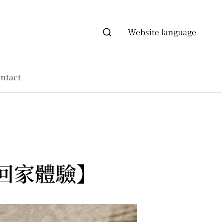
Website language
ntact
回家體驗】