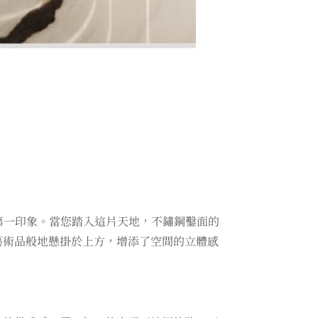
第一印象。當您踏入這片天地，不鏽鋼鑿面的
藝術品般地懸掛於上方，增添了空間的立體感