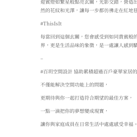
迎賓燈如繁星般點亮玄關，光影交錯，營造
然的花紋和光澤，讓每一步都彷彿走在紅地
#ThisIsIt
每當回到這個玄關，您會感受到如同貴賓般
界，更是生活品味的象徵，是一處讓人感到
–
#百玥空間設計 協助累積超過百戶豪華家居
不僅能解決空間功能上的問題，
更期待與你一起打造符合期望的最佳方案，
一點一滴把你的夢想變成現實，
讓你與家庭成員在日常生活中處處感受幸福