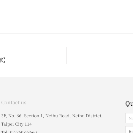
旅】
Contact us
Qu
3F, No. 66, Section 1, Neihu Road, Neihu District,
Taipei City 114
Tel: 02-2608-9660