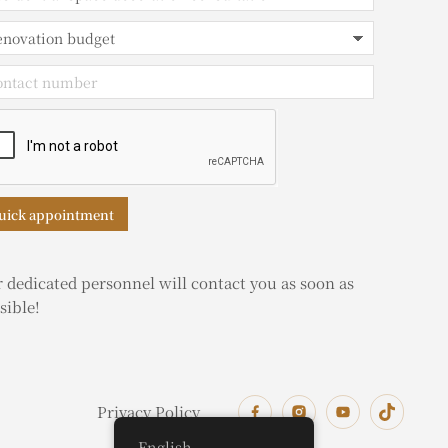
uick appointment
 dedicated personnel will contact you as soon as
sible!
Privacy Policy
English