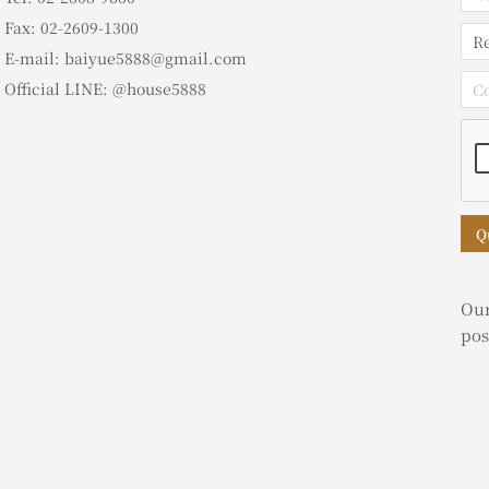
Fax: 02-2609-1300
E-mail: baiyue5888@gmail.com
Official LINE: @house5888
Q
Our
pos