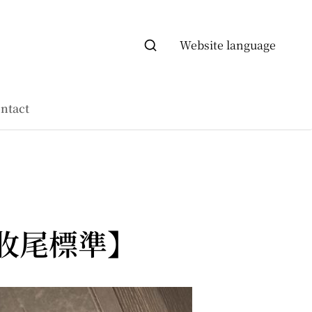
Website language
ntact
收尾標準】