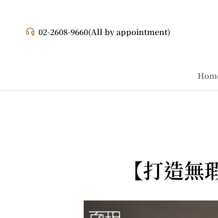
02-2608-9660
(All by appointment)
Hom
【打造無