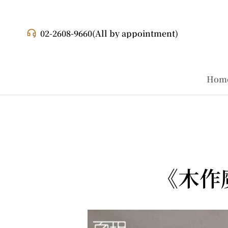
02-2608-9660
(All by appointment)
Hom
《木作