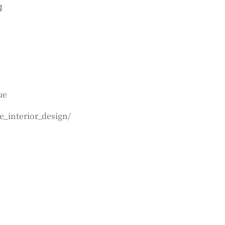
樓
ue
_interior_design/