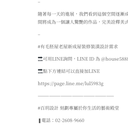
–
隨著每一天的進展，我們看到這個空間逐漸
間將成為一個讓人驚艷的作品，完美詮釋美
–
#有毛胚屋老屋新成屋裝修裝潢設計需求
可用LINE詢問，LINE ID 為 @house588
點下方連結可以直接加LINE
https://page.line.me/lul5983g
————————————————————
#百玥設計 刻劃專屬於你生活的藝術殿堂
❚電話：02-2608-9660