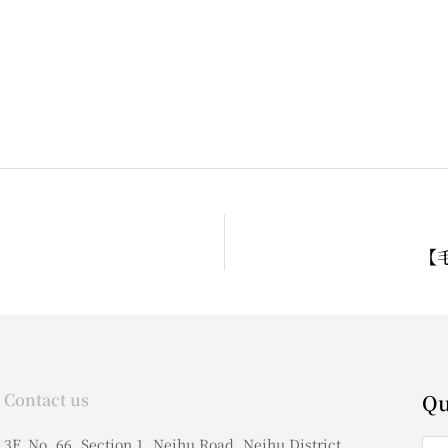
【
Contact us
Qu
3F, No. 66, Section 1, Neihu Road, Neihu District,