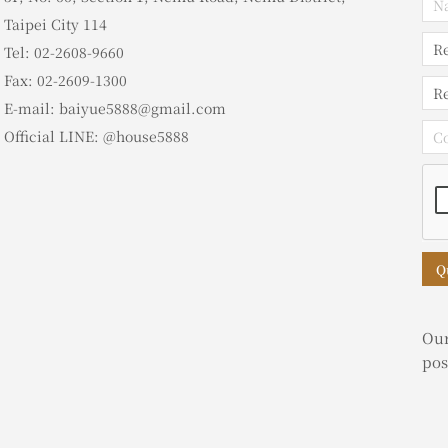
Taipei City 114
Tel: 02-2608-9660
Fax: 02-2609-1300
E-mail: baiyue5888@gmail.com
Official LINE: @house5888
Q
Our
pos