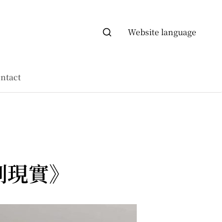
Website language
ntact
到現實》